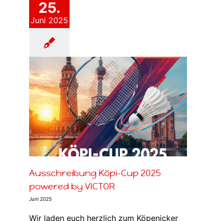
25.
Juni 2025
025
urniere
Ausschreibung Köpi-Cup 2025
powered by VICTOR
Juni 2025
Wir laden euch herzlich zum Köpenicker