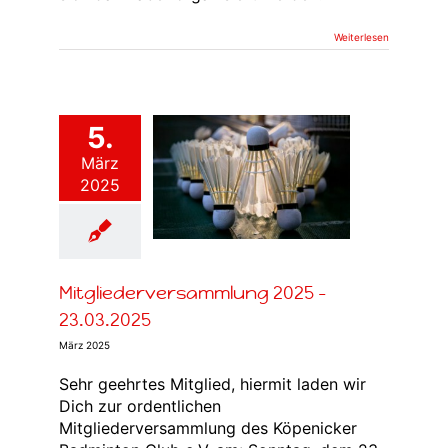
Weiterlesen
5.
März
tgliederversammlung
2025
025 – 23.03.2025
Verein
Mitgliederversammlung 2025 –
23.03.2025
März 2025
Sehr geehrtes Mitglied, hiermit laden wir
Dich zur ordentlichen
Mitgliederversammlung des Köpenicker