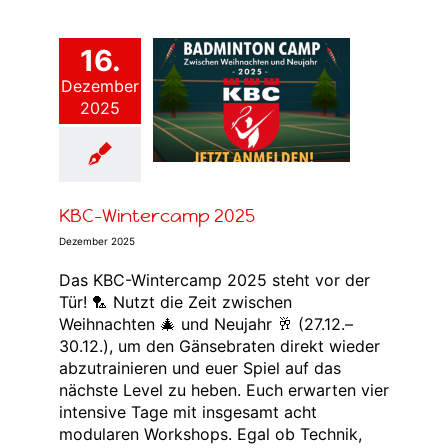
16.
Dezember
BC-Wintercamp
2025
2025
lgemein
Badminton Camp
raining
Verein
Vorstand
KBC-Wintercamp 2025
Dezember 2025
Das KBC-Wintercamp 2025 steht vor der
Tür! 🏸 Nutzt die Zeit zwischen
Weihnachten 🎄 und Neujahr 🥂 (27.12.–
30.12.), um den Gänsebraten direkt wieder
abzutrainieren und euer Spiel auf das
nächste Level zu heben. Euch erwarten vier
intensive Tage mit insgesamt acht
modularen Workshops. Egal ob Technik,