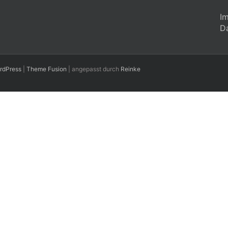
I
D
rdPress
|
Theme Fusion
| angepasst durch
Reinke