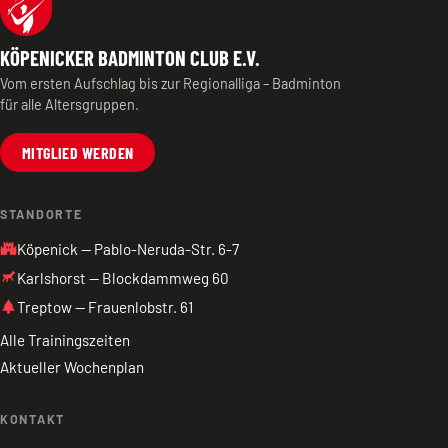
KÖPENICKER BADMINTON CLUB E.V.
Vom ersten Aufschlag bis zur Regionalliga – Badminton
für alle Altersgruppen.
MITGLIED WERDEN
STANDORTE
castle
Köpenick — Pablo-Neruda-Str. 6-7
Karlshorst — Blockdammweg 60
park
Treptow — Frauenlobstr. 61
Alle Trainingszeiten
Aktueller Wochenplan
KONTAKT