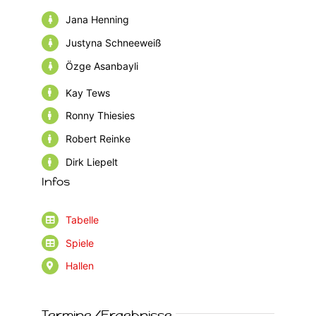
Jana Henning
Justyna Schneeweiß
Özge Asanbayli
Kay Tews
Ronny Thiesies
Robert Reinke
Dirk Liepelt
Infos
Tabelle
Spiele
Hallen
Termine/Ergebnisse