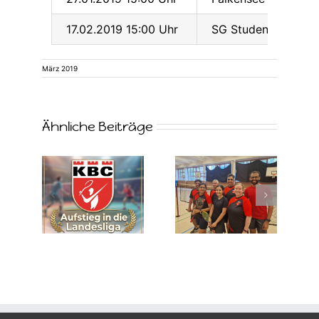
17.02.2019 15:00 Uhr
SG Studenten / Weiß
März 2019
Ähnliche Beiträge
lick
5.
4.
nton
Mannschaft
Mannschaft
on
2024/2025 –
2024/2025 –
2026
F-Klasse
D-Klasse II