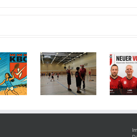
ni-Cup 2026 –
T
Badminton-
a
linge auf den
Neuer KBC-
4.Platz aus
Vorstand
öpenick und
Karlshorst
I
D