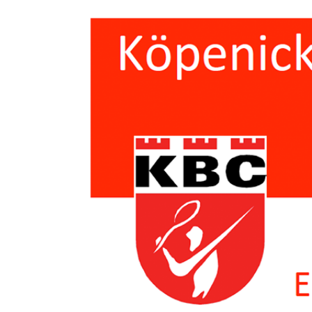
Zeige
grösseres
Bild