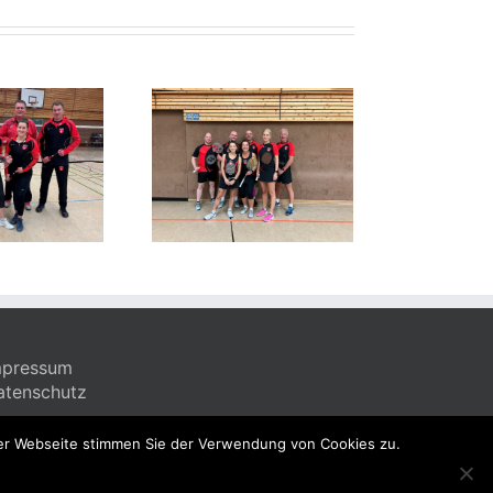
. Mannschaft
Rückblick
024/2025 – C-
Badminton
Klasse 1
Saison 2025/2026
mpressum
atenschutz
der Webseite stimmen Sie der Verwendung von Cookies zu.
Instagram
Facebook
E-
WhatsApp