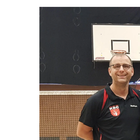
Zeige
grösseres
Bild