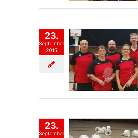
23.
September
2015
on 2015/2016 – Köpi V
annschaft 5
Mannschaften
23.
September