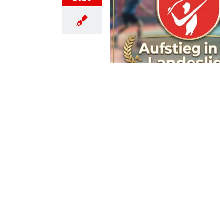
lick Badminton Saison
2025/2026
nnschaft 1
Mannschaft 2
Mannschaft 3
aft 4
Mannschaft 5
Mannschaft 6
Mannschaften
Verein