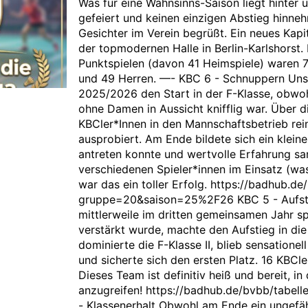
Was für eine Wahnsinns-Saison liegt hinter 
gefeiert und keinen einzigen Abstieg hinne
Gesichter im Verein begrüßt. Ein neues Kapit
der topmodernen Halle in Berlin-Karlshorst.
Punktspielen (davon 41 Heimspiele) waren 
und 49 Herren. —- KBC 6 - Schnuppern Uns
2025/2026 den Start in der F-Klasse, obwoh
ohne Damen in Aussicht knifflig war. Über d
KBCler*Innen in den Mannschaftsbetrieb re
ausprobiert. Am Ende bildete sich ein kleine
antreten konnte und wertvolle Erfahrung sa
verschiedenen Spieler*innen im Einsatz (was 
war das ein toller Erfolg. https://badhub.de
gruppe=20&saison=25%2F26 KBC 5 - Aufstie
mittlerweile im dritten gemeinsamen Jahr s
verstärkt wurde, machte den Aufstieg in di
dominierte die F-Klasse II, blieb sensatione
und sicherte sich den ersten Platz. 16 KBCl
Dieses Team ist definitiv heiß und bereit, 
anzugreifen! https://badhub.de/bvbb/tab
- Klassenerhalt Obwohl am Ende ein ungefäh