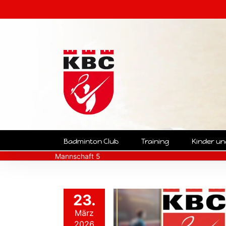
Zum
Inhalt
springen
Badminton Club
Training
Kinder u
Mannschaft 5
23.
März
2026